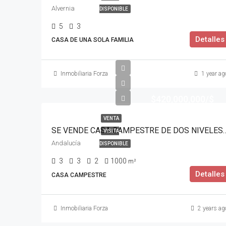
Alvernia
DISPONIBLE
5
3
Detalles
CASA DE UNA SOLA FAMILIA
Inmobiliaria Forza
1 year ag
$420,000,000/$
VENTA
SE VENDE CASA CAMPESTRE DE DOS NIVEL
VISITA
Andalucía
DISPONIBLE
3
3
2
1000
m²
Detalles
CASA CAMPESTRE
Inmobiliaria Forza
2 years ag