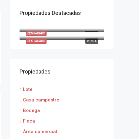
:
Propiedades Destacadas
$1,170,000/m2
Entrerríos, Tuluá Valle del Cauca
DESDE: $400.000 MTR2
Los Alpes
DESTACADO
VENTA
DESTACADO
VENTA
Propiedades
Lote
Casa campestre
Bodega
Finca
Área comercial