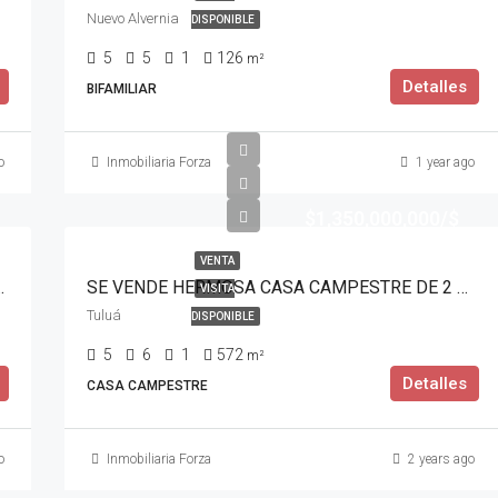
Nuevo Alvernia
DISPONIBLE
5
5
1
126
m²
Detalles
BIFAMILIAR
o
Inmobiliaria Forza
1 year ago
$1,350,000,000/$
VENTA
ES EN ZABALETA ANDALUCÍA
SE VENDE HERMOSA CASA CAMPESTRE DE 2 NIVELES
VISITA
Tuluá
DISPONIBLE
5
6
1
572
m²
Detalles
CASA CAMPESTRE
o
Inmobiliaria Forza
2 years ago