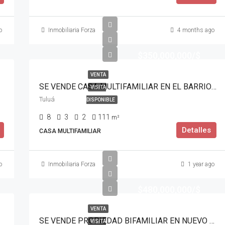
o
Inmobiliaria Forza
4 months ago
$350,000,000/$
VENTA
SE VENDE CASA MULTIFAMILIAR EN EL BARRIO EL DESCANSO
VISITA
Tuluá
DISPONIBLE
8
3
2
111
m²
Detalles
CASA MULTIFAMILIAR
o
Inmobiliaria Forza
1 year ago
$480,000,000/$
VENTA
SE VENDE PROPIEDAD BIFAMILIAR EN NUEVO ALVERNIA
VISITA