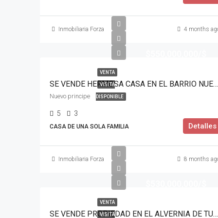
Inmobiliaria Forza
4 months ag
$550,000,000/$
VENTA
SE VENDE HERMOSA CASA EN EL BARRIO NUEVO PRINCIPE
VISITA
Nuevo principe
DISPONIBLE
5
3
Detalles
CASA DE UNA SOLA FAMILIA
Inmobiliaria Forza
8 months ag
$530,000,000/$
VENTA
SE VENDE PROPIEDAD EN EL ALVERNIA DE TULUÁ
VISITA