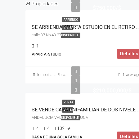
24 Propiedades
$750,000/$
ARRIENDO
SE ARRIENDA APARTA ESTUDIO EN EL RETIRO TULUA
VISITA
calle 37 No 43 27
DISPONIBLE
1
Detalles
APARTA-STUDIO
Inmobiliaria Forza
1 week ag
$210,000,000/$
VENTA
SE VENDE CASA UNIFAMILIAR DE DOS NIVELES EN ANDALUCIA VALLE
VISITA
ANDALUCIA VALLE DEL CAUCA
DISPONIBLE
4
4
102
m²
Detalles
CASA DE UNA SOLA FAMILIA