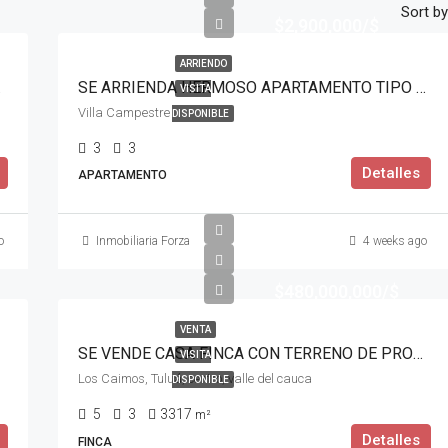
Sort by
$2,900,000/$
ARRIENDO
 VALLE
SE ARRIENDA HERMOSO APARTAMENTO TIPO PENTHOUSE PARA ESTRENAR
VISITA
Villa Campestre
DISPONIBLE
3
3
Detalles
APARTAMENTO
o
Inmobiliaria Forza
4 weeks ago
$480,000,000/$
VENTA
SE VENDE CASA FINCA CON TERRENO DE PRODUCCIÓN
VISITA
Los Caimos, Tuluá, centro, valle del cauca
DISPONIBLE
5
3
3317
m²
Detalles
FINCA