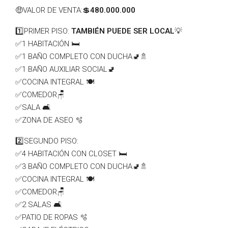
🤑VALOR DE VENTA:💲
480.000.000
1️⃣PRIMER PISO:
TAMBIÉN PUEDE SER LOCAL
💡
✅️1 HABITACIÓN 🛏️
✅️1 BAÑO COMPLETO CON DUCHA🚽🚿
✅️1 BAÑO AUXILIAR SOCIAL🚽
✅️COCINA INTEGRAL 🍽️
✅️COMEDOR🪑
✅️SALA 🛋️
✅️ZONA DE ASEO 🫧
2️⃣SEGUNDO PISO:
✅️4 HABITACIÓN CON CLOSET 🛏️
✅️3 BAÑO COMPLETO CON DUCHA🚽🚿
✅️COCINA INTEGRAL 🍽️
✅️COMEDOR🪑
✅️2 SALAS 🛋️
✅️PATIO DE ROPAS 🫧