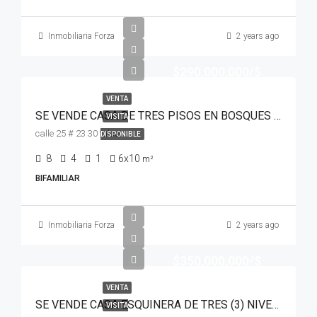
Inmobiliaria Forza
2 years ago
$290,000,000/$
VENTA
SE VENDE CASA DE TRES PISOS EN BOSQUES DE MARACAIBO, TULUÁ (VALLE)
VISITA
calle 25 # 23 30 tulua
DISPONIBLE
8
4
1
6x10
m²
BIFAMILIAR
Inmobiliaria Forza
2 years ago
$350,000,000/$
VENTA
SE VENDE CASA ESQUINERA DE TRES (3) NIVELES CON TERRAZA MUNICIPAL- TULUÁ (VALLE) 💯😍
VISITA