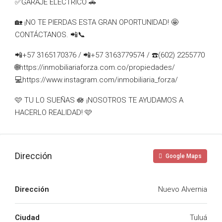
✅️GARAJE ELÉCTRICO 🚗
🏡 ¡NO TE PIERDAS ESTA GRAN OPORTUNIDAD! 🤩
CONTÁCTANOS. 📲📞
📲+57 3165170376 / 📲+57 3163779574 / ☎️(602) 2255770
🌐https://inmobiliariaforza.com.co/propiedades/
💻https://www.instagram.com/inmobiliaria_forza/
🩷 TU LO SUEÑAS 🪷 ¡NOSOTROS TE AYUDAMOS A
HACERLO REALIDAD! 🩷
Dirección
Google Maps
Dirección
Nuevo Alvernia
Ciudad
Tuluá