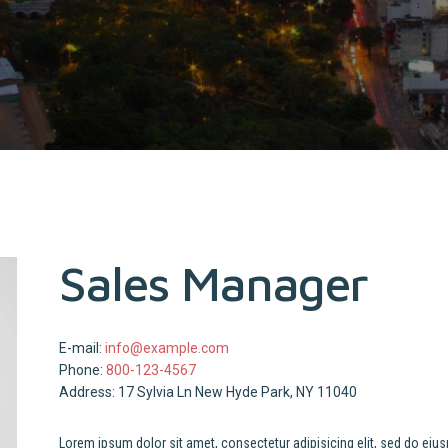
Sales Manager
E-mail:
info@example.com
Phone:
800-123-4567
Address:
17 Sylvia Ln New Hyde Park, NY 11040
Lorem ipsum dolor sit amet, consectetur adipisicing elit, sed do eiu