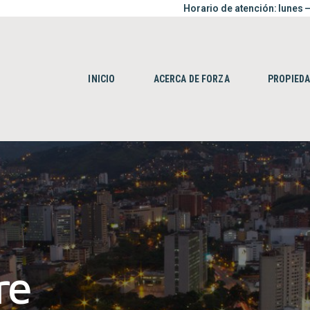
Horario de atención: lunes –
INICIO
ACERCA DE FORZA
PROPIEDADES
INICIO
ACERCA DE FORZA
PROPIED
CONTACTO
re