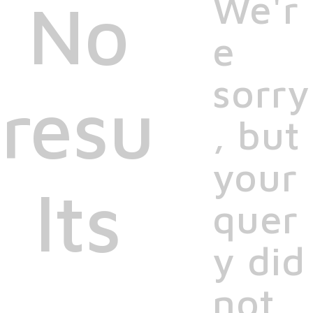
We'r
No
e
sorry
resu
, but
your
lts
quer
y did
not