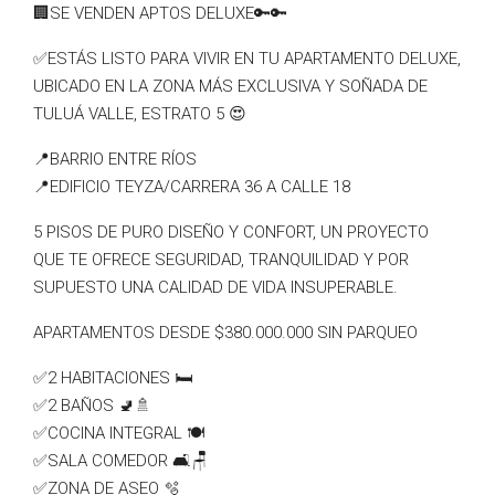
🏢SE VENDEN APTOS DELUXE🔑🔑
✅ESTÁS LISTO PARA VIVIR EN TU APARTAMENTO DELUXE,
UBICADO EN LA ZONA MÁS EXCLUSIVA Y SOÑADA DE
TULUÁ VALLE, ESTRATO 5 😍
📍BARRIO ENTRE RÍOS
📍EDIFICIO TEYZA/CARRERA 36 A CALLE 18
5 PISOS DE PURO DISEÑO Y CONFORT, UN PROYECTO
QUE TE OFRECE SEGURIDAD, TRANQUILIDAD Y POR
SUPUESTO UNA CALIDAD DE VIDA INSUPERABLE.
APARTAMENTOS DESDE $380.000.000 SIN PARQUEO
✅️2 HABITACIONES 🛏️
✅️2 BAÑOS 🚽🚿
✅️COCINA INTEGRAL 🍽️
✅️SALA COMEDOR 🛋️🪑
✅ZONA DE ASEO 🫧