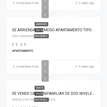
Inmobiliaria Forza
2 weeks ago
$2,900,000/$
ARRIENDO
SE ARRIENDA HERMOSO APARTAMENTO TIPO PENTHOUSE PARA ESTRENAR
VISITA
Villa Campestre
DISPONIBLE
3
3
APARTAMENTO
Inmobiliaria Forza
4 weeks ago
$210,000,000/$
VENTA
SE VENDE CASA UNIFAMILIAR DE DOS NIVELES EN ANDALUCIA VALLE
VISITA
ANDALUCIA VALLE DEL CAUCA
DISPONIBLE