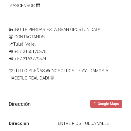
✅ASCENSOR 🛗​
🏡 ¡NO TE PIERDAS ESTA GRAN OPORTUNIDAD!
🤩 CONTÁCTANOS.
📍Tuluá, Valle.
📲 ‪+57 3165170376‬
📲 ‪+57 3163779574‬
🩷 ¡TU LO SUEÑAS 🪷 NOSOTROS TE AYUDAMOS A
HACERLO REALIDAD! 🩷
Dirección
Google Maps
Dirección
ENTRE RIOS TULUA VALLE